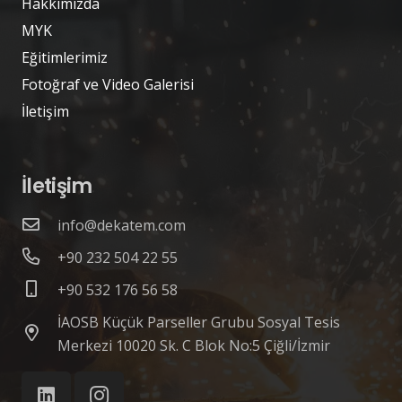
Hakkımızda
MYK
Eğitimlerimiz
Fotoğraf ve Video Galerisi
İletişim
İletişim
info@dekatem.com
+90 232 504 22 55
+90 532 176 56 58
İAOSB Küçük Parseller Grubu Sosyal Tesis
Merkezi 10020 Sk. C Blok No:5 Çiğli/İzmir